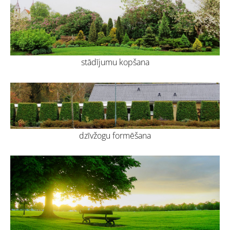
stādījumu kopšana
dzīvžogu formēšana