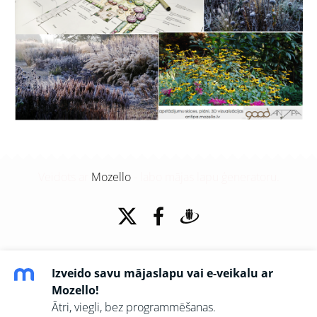
Veidots ar
Mozello
- labo mājas lapu ģeneratoru.
Izveido savu mājaslapu vai e-veikalu ar
Mozello!
Ātri, viegli, bez programmēšanas.