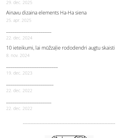
29. dec. 2025
Ainavu dizaina elements Ha-Ha siena
25. apr. 2025
_____________________
22. dec. 2024
10 ieteikumi, lai mūžzaļie rododendri augtu skaisti
8. nov. 2024
________________________
19. dec. 2023
______________________
22. dec. 2022
_____________________
22. dec. 2022
------------------------------------------------------------