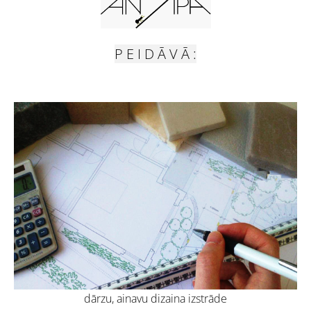
P E I D Ā V Ā :
dārzu, ainavu dizaina izstrāde