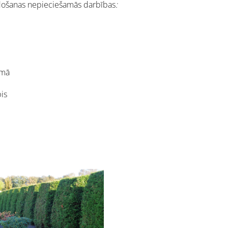
idošanas nepieciešamās darbības
:
rmā
is