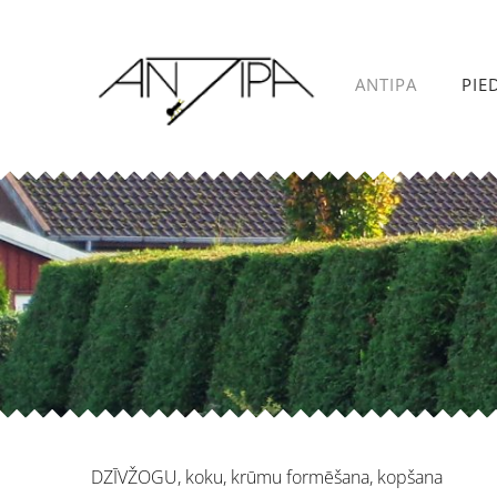
ANTIPA
PIE
DZĪVŽOGU, koku, krūmu formēšana, kopšana