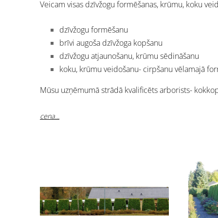
Veicam visas dzīvžogu formēšanas, krūmu, koku ve
dzīvžogu formēšanu
brīvi augoša dzīvžoga kopšanu
dzīvžogu atjaunošanu, krūmu sēdināšanu
koku, krūmu veidošanu- cirpšanu vēlamajā fo
Mūsu uzņēmumā strādā kvalificēts arborists- kokkop
cena...